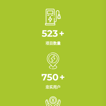
523
+
项目数量
750
+
忠实用户