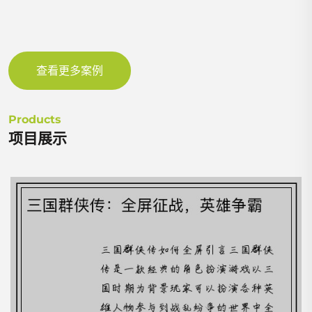
查看更多案例
Products
项目展示