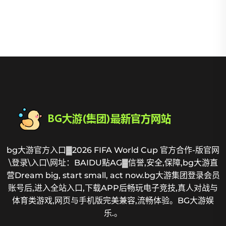
bg大游官方入口▓2026 FIFA World Cup 官方合作-版官网
\登录\入口\网址：BAIDU點AG▓信誉,安全,保障,bg大游直
营Dream big, start small, act now.bg大游集团登录会员
账号后,进入全站入口,下载APP后畅玩电子竞技,真人对战与
体育类游戏,网页与手机版完美兼容,流畅体验。BG大游娱
乐.。