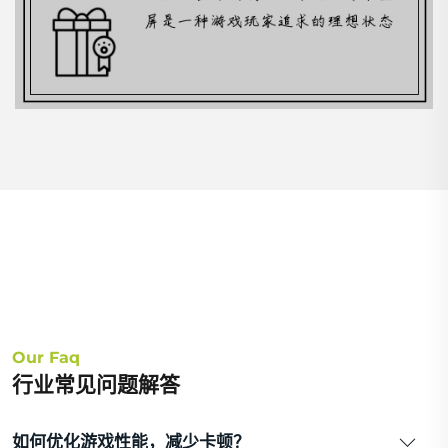
英雄争霸
三国时代：点燃武将技能
Our Faq
行业常见问题解答
如何优化游戏性能，减少卡顿？