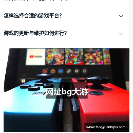
怎样选择合适的游戏平台？
游戏的更新与维护如何进行？