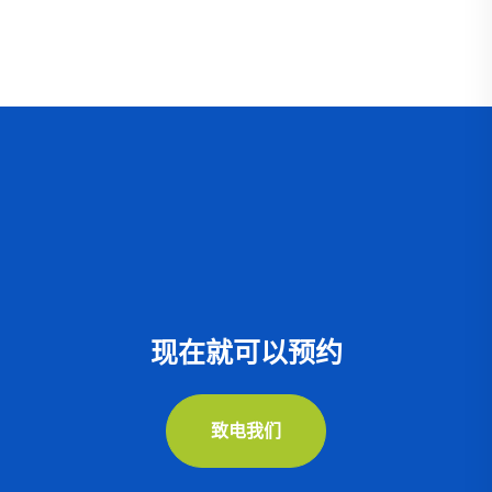
现在就可以预约
致电我们