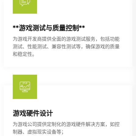
**游戏测试与质量控制**
为游戏开发商提供全面的游戏测试服务，包括功能
测试、性能测试、兼容性测试等，确保游戏的质量
和稳定性。
游戏硬件设计
为游戏公司提供定制化的游戏硬件解决方案，如控
制器、虚拟现实设备等；