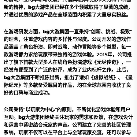
新的精神，
bg大游集团
已经在多个领域取得了显著的成绩，
并通过优质的游戏产品在全球范围内积累了大量忠实粉丝。
在游戏研发方面，
bg大游集团
一直秉持“创新、挑战、极致”
的理念，注重游戏内容的多样性与深度。公司开发的游戏作
品涵盖了角色扮演、即时战略、动作冒险等多个类型，每一
款游戏都力求给玩家带来独特的游戏体验。2015年，公司推
出了旗下首款大型多人在线角色扮演游戏《无尽传奇》，一
经发布便受到了广泛的好评，成为了业内标杆之作。此后，
bg大游集团
不断推陈出新，推出了诸如《虚拟战线》、《星
际纪元》等多款备受瞩目的作品，均在全球范围内收获了良
好的口碑与商业成功。
公司秉持“以玩家为中心”的原则，不断优化游戏体验和用户
互动。
bg大游集团
始终关注玩家的需求和反馈，在游戏设计
和运营中紧密结合玩家的声音。公司建立了完善的社区管理
系统，玩家不仅可以在平台上与全球玩家交流，还可以参与